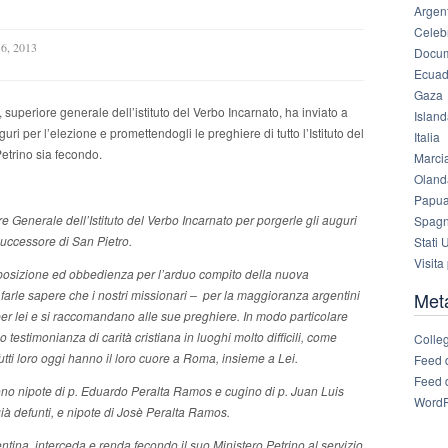
Argen
Celebr
6, 2013
Docum
Ecuad
Gaza
 superiore generale dell’istituto del Verbo Incarnato, ha inviato a
Islan
ri per l’elezione e promettendogli le preghiere di tutto l’Istituto del
Italia
Petrino sia fecondo.
Marcia
Oland
Papua
e Generale dell’Istituto del Verbo Incarnato per porgerle gli auguri
Spag
uccessore di San Pietro.
Stati U
co
Visita
isposizione ed obbedienza per l’arduo compito della nuova
farle sapere che i nostri missionari – per la maggioranza argentini
Met
er lei e si raccomandano alle sue preghiere. In modo particolare
stimonianza di carità cristiana in luoghi molto difficili, come
Colleg
ti loro oggi hanno il loro cuore a Roma, insieme a Lei.
Feed d
Feed 
ono nipote di p. Eduardo Peralta Ramos e cugino di p. Juan Luis
WordP
ià defunti, e nipote di Josè Peralta Ramos.
ntina, interceda e renda fecondo il suo Ministero Petrino al servizio