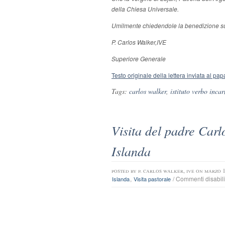
della Chiesa Universale.
Umilmente chiedendole la benedizione sul 
P. Carlos Walker,IVE
Superiore Generale
Testo originale della lettera inviata al pap
Tags:
carlos walker
,
istituto verbo inca
Visita del padre Carl
Islanda
posted by
p. carlos walker, ive
on marzo 1
,
/
Commenti disabili
Islanda
Visita pastorale