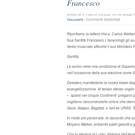
Francesco
posted by
p. carlos walker, ive
on marzo 1
su
/
Commenti disabilitati
Documenti
Lettera
inviata
Riportiamo la lettera che p. Carlos Walker,
da
P.
Sua Santità Francesco I, facendogli gli augu
Carlos
Verbo Incarnato affinché il suo Ministero 
Walker
a
Santità,
Sua
Santità
Le scrivo nella mia condizione di Superior
Papa
nell’occasione della sua elezione come S
Frances
Desidero manifestarle la nostra totale d
evangelizzazione. Al tempo stesso voglio 
– sparsi nei cinque Continenti pregano p
vogliamo raccomandarle coloro che danno te
Gaza, Aleppo, Bagdad, o nell’ex URSS. Tut
In modo più personale, le racconto che s
Moyano Walker, entrambi padri gesuiti e g
Che la Vergine di Lujàn, Patrona dell’Arge