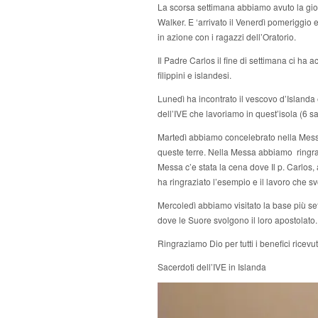
La scorsa settimana abbiamo avuto la gioi
Walker. E ‘arrivato il Venerdì pomeriggio 
in azione con i ragazzi dell’Oratorio.
Il Padre Carlos il fine di settimana ci h
filippini e islandesi.
Lunedì ha incontrato il vescovo d’Islanda e
dell’IVE che lavoriamo in quest’isola (6 sa
Martedì abbiamo concelebrato nella Messa
queste terre. Nella Messa abbiamo ringrazi
Messa c’e stata la cena dove Il p. Carlos, 
ha ringraziato l’esempio e il lavoro che 
Mercoledì abbiamo visitato la base più set
dove le Suore svolgono il loro apostolato.
Ringraziamo Dio per tutti i benefici ricevu
Sacerdoti dell’IVE in Islanda