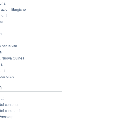
tina
azioni liturgiche
enti
or
da
 per la vita
a
 Nuova Guinea
na
niti
 pastorale
a
ati
ei contenuti
dei commenti
ress.org