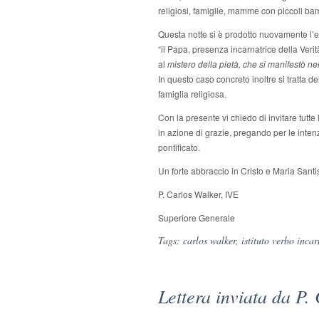
religiosi, famiglie, mamme con piccoli b
Questa notte si è prodotto nuovamente l’e
“il Papa, presenza incarnatrice della Verit
al
mistero della pietà, che si manifestò n
In questo caso concreto inoltre si tratta 
famiglia religiosa.
Con la presente vi chiedo di invitare tutte
in azione di grazie, pregando per le intenz
pontificato.
Un forte abbraccio in Cristo e Maria Santi
P. Carlos Walker, IVE
Superiore Generale
Tags:
carlos walker
,
istituto verbo inca
Lettera inviata da P.