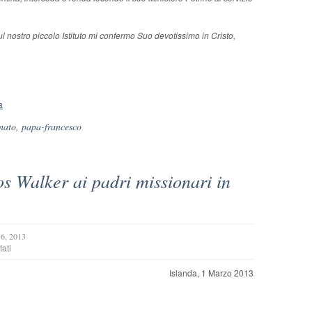
nostro piccolo Istituto mi confermo Suo devotissimo in Cristo,
a
rnato
,
papa-francesco
os Walker ai padri missionari in
6, 2013
su
tati
Visita
del
Islanda, 1 Marzo 2013
padre
Carlos
Walker