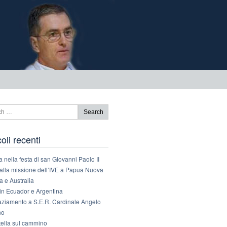
coli recenti
 nella festa di san Giovanni Paolo II
 alla missione dell’IVE a Papua Nuova
 e Australia
 in Ecuador e Argentina
aziamento a S.E.R. Cardinale Angelo
no
tella sul cammino