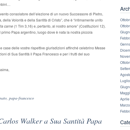
ambini…
Arch
vento consolatore dell’elezione di un nuovo Successore di Pietro,
Ottob
à, della Volontà e della Santità di Cristo”, che è “intimamente unito
Ottob
ella carne
(1 Tim 3,16) e, pertanto, al nostro amore” (Costituzioni 12).
Giugn
del primo Papa argentino, luogo dove è nata la nostra piccola
Febbr
Genna
 le case delle vostre rispettive giurisdizioni affinché celebrino Messe
Dicem
ioni di Sua Santità il Papa Francesco e per i frutti del suo
Novem
Ottob
Sette
ssima,
Agost
Lugli
Giugn
Maggi
rnato
,
papa-francesco
April
Marzo
Febbr
 Carlos Walker a Sua Santità Papa
Cat