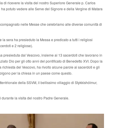
ai
a di ricevere la visita del nostro Superiore Generale p. Carlos
padri
e ha potuto vedere alle Serve del Signore e della Vergine di Matara
missionari
in
Islanda
a accompagnato nelle Messe che celebriamo alle diverse comunità di
 la sera ha presieduto la Messa e predicato a tutti i religiosi
cerdoti e 2 religiose).
 presieduta dal Vescovo, insieme ai 13 sacerdoti che lavorano in
ato Dio per gli otto anni del pontificato di Benedetto XVI. Dopo la
a richiesta del Vescovo, ha rivolto alcune parole ai sacerdoti e gli
svolgono per la chiesa in un paese come questo.
tentrionale della SSVM, il bellissimo villaggio di Stykkishólmur,
ti durante la visita del nostro Padre Generale.