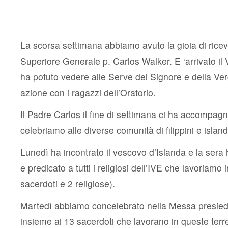
padre
Carlos
Walker
ai
padri
La scorsa settimana abbiamo avuto la gioia di riceve
missiona
in
Superiore Generale p. Carlos Walker. E ‘arrivato il
Islanda
ha potuto vedere alle Serve del Signore e della Ver
azione con i ragazzi dell’Oratorio.
Il Padre Carlos il fine di settimana ci ha accompag
celebriamo alle diverse comunità di filippini e island
Lunedì ha incontrato il vescovo d’Islanda e la sera
e predicato a tutti i religiosi dell’IVE che lavoriamo 
sacerdoti e 2 religiose).
Martedì abbiamo concelebrato nella Messa presied
insieme ai 13 sacerdoti che lavorano in queste ter