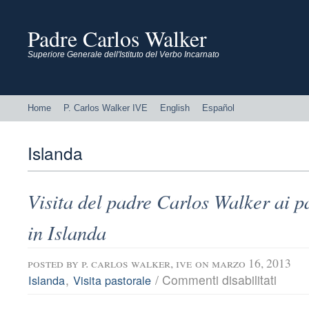
Padre Carlos Walker
Superiore Generale dell'Istituto del Verbo Incarnato
Home
P. Carlos Walker IVE
English
Español
Islanda
Visita del padre Carlos Walker ai p
in Islanda
posted by
p. carlos walker, ive
on marzo 16, 2013
su
,
/
Commenti disabilitati
Islanda
Visita pastorale
Visita
del