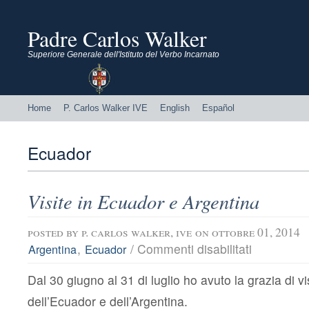
Padre Carlos Walker
Superiore Generale dell'Istituto del Verbo Incarnato
Home
P. Carlos Walker IVE
English
Español
Ecuador
Visite in Ecuador e Argentina
posted by
p. carlos walker, ive
on ottobre 01, 2014
su
,
/
Commenti disabilitati
Argentina
Ecuador
Visite
in
Dal 30 giugno al 31 di luglio ho avuto la grazia di vi
Ecuador
e
dell’Ecuador e dell’Argentina.
Argentina