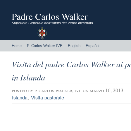
Padre Carlos Walker
Superiore Generale dell'Istituto del Verbo Incarnato
Home
P. Carlos Walker IVE
English
Español
Visita del padre Carlos Walker ai p
in Islanda
posted by
p. carlos walker, ive
on marzo 16, 2013
,
Islanda
Visita pastorale