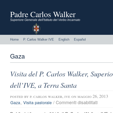
Padre Carlos Walker
Superiore Generale dell'Istituto del Verbo Incarnato
Home
P. Carlos Walker IVE
English
Español
Gaza
Visita del P. Carlos Walker, Superi
dell’IVE, a Terra Santa
posted by
p. carlos walker, ive
on maggio 26, 2013
su
,
/
Commenti disabilitati
Gaza
Visita pastorale
Visita
del