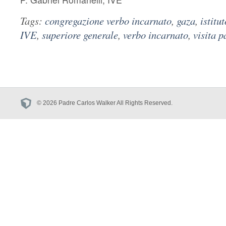
Tags:
congregazione verbo incarnato
,
gaza
,
istitu
IVE
,
superiore generale
,
verbo incarnato
,
visita p
© 2026 Padre Carlos Walker All Rights Reserved.