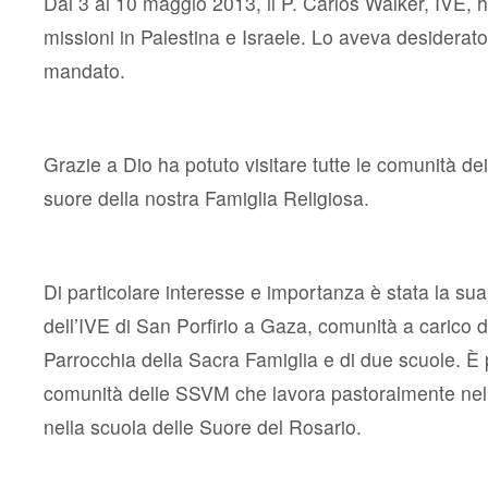
Dal 3 al 10 maggio 2013, il P. Carlos Walker, IVE, ha
P.
Carlos
missioni in Palestina e Israele. Lo aveva desiderato 
Walker,
Superiore
mandato.
Generale
dell’IVE,
a
Terra
Santa
Grazie a Dio ha potuto visitare tutte le comunità dei
suore della nostra Famiglia Religiosa.
Di particolare interesse e importanza è stata la sua
dell’IVE di San Porfirio a Gaza, comunità a carico d
Parrocchia della Sacra Famiglia e di due scuole. È
comunità delle SSVM che lavora pastoralmente nell
nella scuola delle Suore del Rosario.