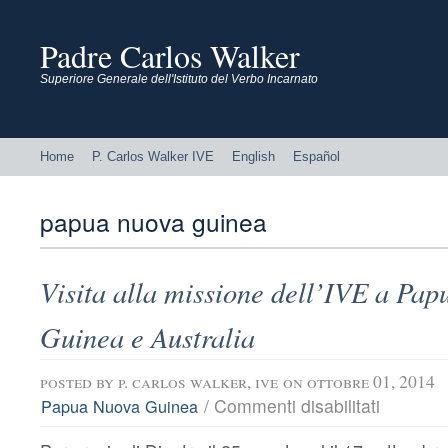
Padre Carlos Walker
Superiore Generale dell'Istituto del Verbo Incarnato
Home
P. Carlos Walker IVE
English
Español
papua nuova guinea
Visita alla missione dell’IVE a Pa
Guinea e Australia
posted by
p. carlos walker, ive
on ottobre 01, 2014
su
/
Commenti disabilitati
Papua Nuova Guinea
Visita
alla