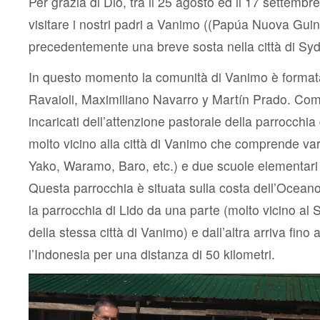
Per grazia di Dio, tra il 25 agosto ed il 17 settembr
missione
dell’IVE
visitare i nostri padri a Vanimo ((Papúa Nuova Gui
a
Papua
precedentemente una breve sosta nella città di Syd
Nuova
Guinea
In questo momento la comunità di Vanimo è format
e
Australia
Ravaioli, Maximiliano Navarro y Martín Prado. Come
incaricati dell’attenzione pastorale della parrocchia 
molto vicino alla città di Vanimo che comprende va
Yako, Waramo, Baro, etc.) e due scuole elementari
Questa parrocchia è situata sulla costa dell’Oceano
la parrocchia di Lido da una parte (molto vicino al
della stessa città di Vanimo) e dall’altra arriva fino 
l’Indonesia per una distanza di 50 kilometri.